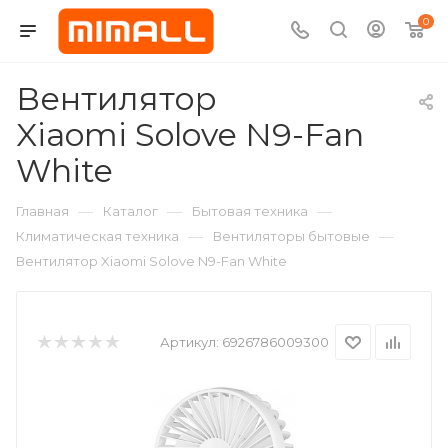
0
Вентилятор
Xiaomi Solove N9-Fan
White
—
—
—
Главная
Каталог
Бытовая техника
—
—
Климатическая техника
Вентиляторы бытовые
Вентилятор Xiaomi Solove N9-Fan White
Артикул:
6926786009300