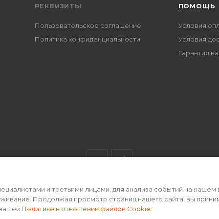
РЕКВИЗИТЫ
ПОМОЩЬ
Пользовательское соглашение
Условия оп
Политика конфиденциальности
Условия до
Гарантия на
циалистами и третьими лицами, для анализа событий на нашем 
ертой • 2026 г.
уживание. Продолжая просмотр страниц нашего сайта, вы прини
 нашей
Политике в отношении файлов Cookie
.