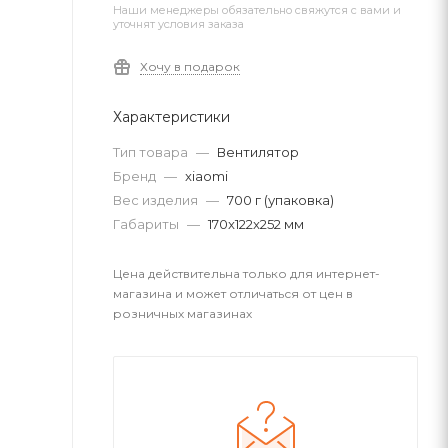
Наши менеджеры обязательно свяжутся с вами и
уточнят условия заказа
Хочу в подарок
Характеристики
Тип товара
—
Вентилятор
Бренд
—
xiaomi
Вес изделия
—
700 г (упаковка)
Габариты
—
170x122x252 мм
Цена действительна только для интернет-
магазина и может отличаться от цен в
розничных магазинах