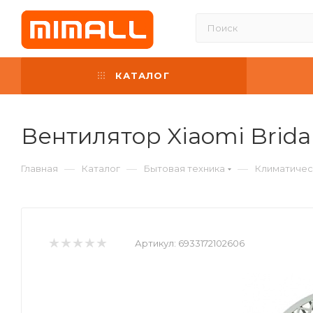
КАТАЛОГ
Вентилятор Xiaomi Bridal
—
—
—
Главная
Каталог
Бытовая техника
Климатичес
Артикул:
6933172102606