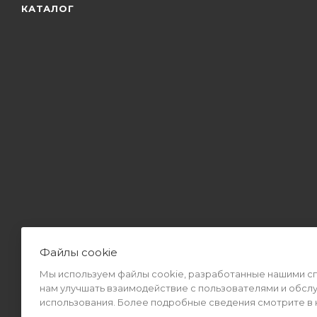
КАТАЛОГ
Файлы cookie
Мы используем файлы cookie, разработанные нашими спе
2026 © Интернет-магазин MiMall® • Не является публичной оф
нам улучшать взаимодействие с пользователями и обсл
использования. Более подробные сведения смотрите в