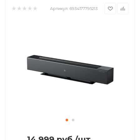
Артикул:
6934177795213
14 999
руб.
/шт