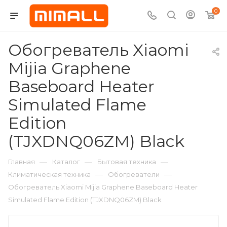
0
Обогреватель Xiaomi
Mijia Graphene
Baseboard Heater
Simulated Flame
Edition
(TJXDNQ06ZM) Black
—
—
—
Главная
Каталог
Бытовая техника
—
—
Климатическая техника
Обогреватели
Обогреватель Xiaomi Mijia Graphene Baseboard Heater
Simulated Flame Edition (TJXDNQ06ZM) Black