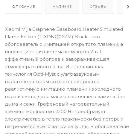
ОПИСАНИЕ
НАЛИЧИЕ
ОТЗЫВЫ
КАК
Xiaomi Mijia Graphene Baseboard Heater Simulated
Flame Edition (TJXDNQ06ZM) Black – это
обогреватель с имитацией открытого пламени, а
инновационная система комфорта 2-в-1:
эффективный обогрев и завораживающая
атмосфера живого огня. Инновационная
технология Opti-Myst с ультразвуковым
парогенератором создает невероятно
реалистичную имитацию пламени из холодного
пара и света, даря магию настоящего камина без
дыма и сажи. Графеновый нагревательный
элемент мощностью 2200 Вт преобразует
электричество в тепло практически без потерь и
нагревается всего за три секунды. В обогревателе
тепловой поток идет снизу вверх, обеспечивая