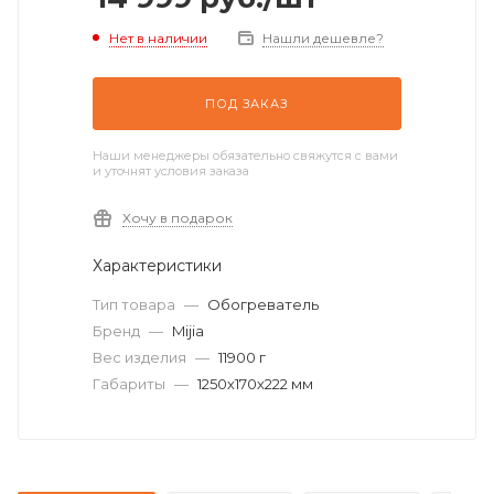
Нет в наличии
Нашли дешевле?
ПОД ЗАКАЗ
Наши менеджеры обязательно свяжутся с вами
и уточнят условия заказа
Хочу в подарок
Характеристики
Тип товара
—
Обогреватель
Бренд
—
Mijia
Вес изделия
—
11900 г
Габариты
—
1250х170х222 мм