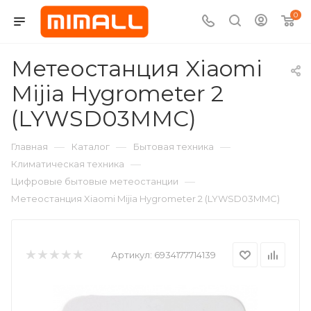
0
Метеостанция Xiaomi
Mijia Hygrometer 2
(LYWSD03MMC)
—
—
—
Главная
Каталог
Бытовая техника
—
Климатическая техника
—
Цифровые бытовые метеостанции
Метеостанция Xiaomi Mijia Hygrometer 2 (LYWSD03MMC)
Артикул:
6934177714139