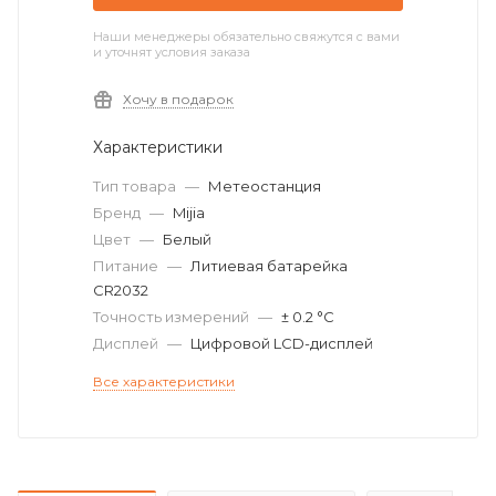
Наши менеджеры обязательно свяжутся с вами
и уточнят условия заказа
Хочу в подарок
Характеристики
Тип товара
—
Метеостанция
Бренд
—
Mijia
Цвет
—
Белый
Питание
—
Литиевая батарейка
CR2032
Точность измерений
—
± 0.2 °C
Дисплей
—
Цифровой LCD-дисплей
Все характеристики