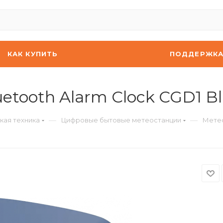
КАК КУПИТЬ
ПОДДЕРЖК
etooth Alarm Clock CGD1 B
—
—
кая техника
Цифровые бытовые метеостанции
Метео