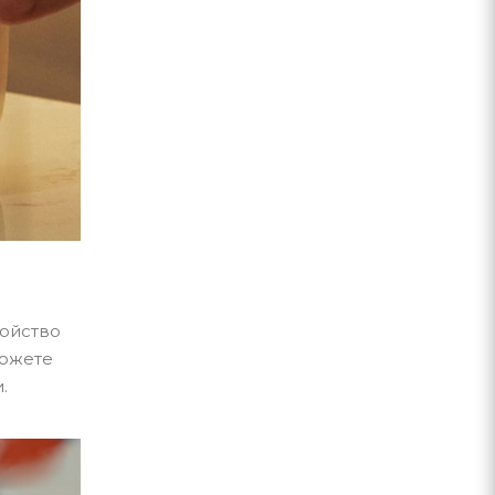
ройство
можете
.