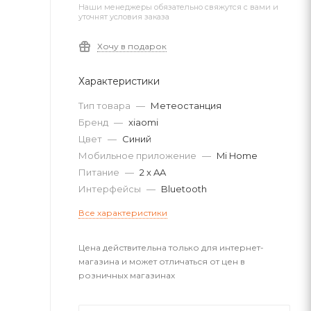
Наши менеджеры обязательно свяжутся с вами и
уточнят условия заказа
Хочу в подарок
Характеристики
Тип товара
—
Метеостанция
Бренд
—
xiaomi
Цвет
—
Синий
Мобильное приложение
—
Mi Home
Питание
—
2 x AA
Интерфейсы
—
Bluetooth
Все характеристики
Цена действительна только для интернет-
магазина и может отличаться от цен в
розничных магазинах