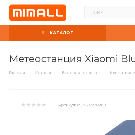
КАТАЛОГ
Метеостанция Xiaomi Blu
—
—
—
Главная
Каталог
Бытовая техника
Климатичес
Артикул:
6970217220260