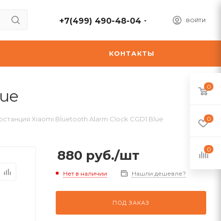
+7(499) 490-48-04
ВОЙТИ
А
КОНТАКТЫ
0
lue
станция Xiaomi Bluetooth Alarm Clock CGD1 Blue
0
0
880
руб.
/шт
Нет в наличии
Нашли дешевле?
ПОД ЗАКАЗ