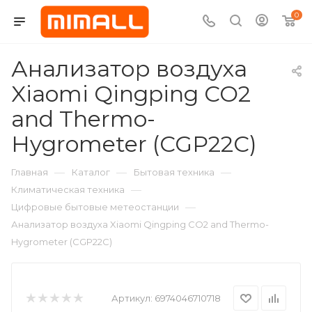
0
Анализатор воздуха
Xiaomi Qingping CO2
and Thermo-
Hygrometer (CGP22C)
—
—
—
Главная
Каталог
Бытовая техника
—
Климатическая техника
—
Цифровые бытовые метеостанции
Анализатор воздуха Xiaomi Qingping CO2 and Thermo-
Hygrometer (CGP22C)
Артикул:
6974046710718