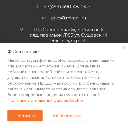
+7(499) 490-48-04
sales@mimall.ru
ТЦ «Савеловский», мобильный
ряд, павильон Л153 ул. Сущевский
Вал, д. 5, стр. 12
Файлы cookie
Мы используем файлы cookie, разработанные нашими
специалистами и третьими лицами, для анализа
событий на нашем веб-сайте, что позволяет нам
улучшать взаимодействие с пользователями и
обслуживание. Продолжая просмотр страниц нашего
сайта, вы принимаете условия его использования.
Более подробные сведения смотрите в нашей
Политике в отношении файлов Cookie
.
2026 © Интернет-магазин MiMall® • Не является публичной
офертой • 2026 г.
ПРИНИМАЮ
НЕ ПРИНИМАЮ