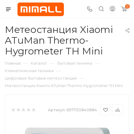
0
Метеостанция Xiaomi
ATuMan Thermo-
Hygrometer TH Mini
—
—
—
Главная
Каталог
Бытовая техника
—
Климатическая техника
—
Цифровые бытовые метеостанции
Метеостанция Xiaomi ATuMan Thermo-Hygrometer TH Mini
Артикул:
6971720840884