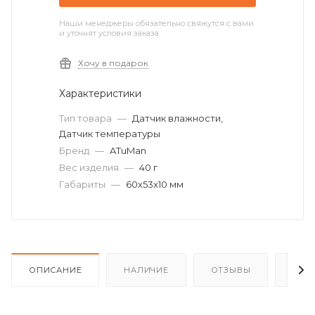
Наши менеджеры обязательно свяжутся с вами
и уточнят условия заказа
Хочу в подарок
Характеристики
Тип товара
—
Датчик влажности,
Датчик температуры
Бренд
—
ATuMan
Вес изделия
—
40 г
Габариты
—
60x53x10 мм
ОПИСАНИЕ
НАЛИЧИЕ
ОТЗЫВЫ
КАК