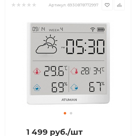
Артикул:
6930878772997
1 499
руб.
/шт