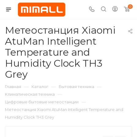
0
Метеостанция Xiaomi
AtuMan Intelligent
Temperature and
Humidity Clock TH3
Grey
—
—
—
Главная
Каталог
Бытовая техника
—
Климатическая техника
—
Цифровые бытовые метеостанции
Метеостанция Xiaomi AtuMan Intelligent Temperature and
Humidity Clock TH3 Grey