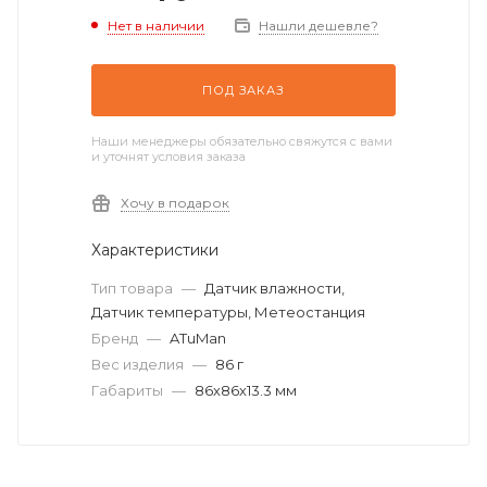
Нет в наличии
Нашли дешевле?
ПОД ЗАКАЗ
Наши менеджеры обязательно свяжутся с вами
и уточнят условия заказа
Хочу в подарок
Характеристики
Тип товара
—
Датчик влажности,
Датчик температуры, Метеостанция
Бренд
—
ATuMan
Вес изделия
—
86 г
Габариты
—
86х86х13.3 мм