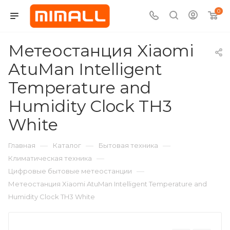
0
Метеостанция Xiaomi
AtuMan Intelligent
Temperature and
Humidity Clock TH3
White
—
—
—
Главная
Каталог
Бытовая техника
—
Климатическая техника
—
Цифровые бытовые метеостанции
Метеостанция Xiaomi AtuMan Intelligent Temperature and
Humidity Clock TH3 White