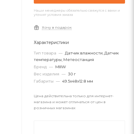
Наши менеджеры обязательно свяжутся с вами и
уточнят условия заказа
Хочу в подарок
Характеристики
Тип товара
—
Датчик влажности, Датчик
температуры, Метеостанция
Бренд
—
MIIIW
Вес изделия
—
30 г
Габариты
—
49.5x48x12.8 мм
Цена действительна только для интернет-
магазина и может отличаться от цен в
розничных магазинах