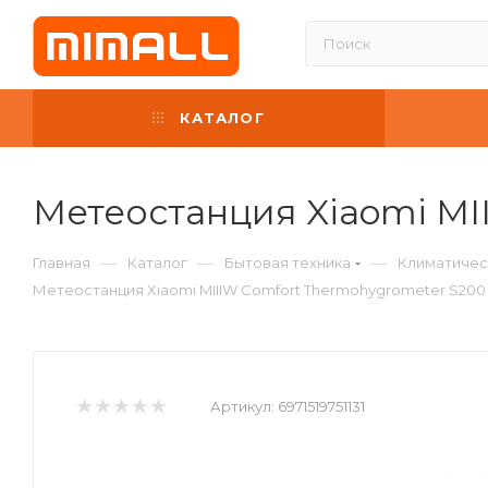
КАТАЛОГ
Метеостанция Xiaomi MI
—
—
—
Главная
Каталог
Бытовая техника
Климатичес
Метеостанция Xiaomi MIIIW Comfort Thermohygrometer S200
Артикул:
6971519751131