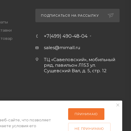
ПОДПИСАТЬСЯ НА РАССЫЛКУ
латы
ставки
+7(499) 490-48-04
 товар
sales@mimall.ru
ТЦ «Савеловский», мобильный
ряд, павильон Л153 ул.
Сущевский Вал, д. 5, стр. 12
ПРИНИМАЮ
веб-сайте, что позволяет
маете условия его
НЕ ПРИНИМАЮ