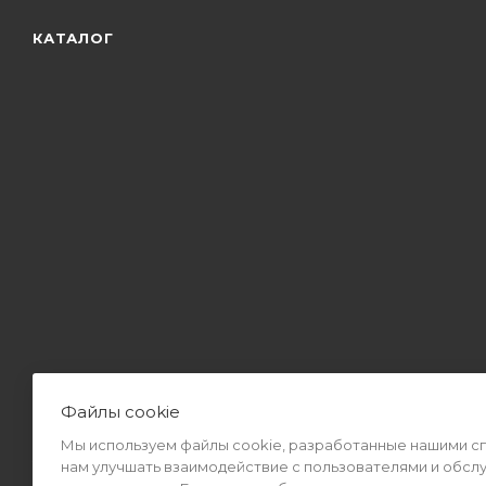
КАТАЛОГ
Файлы cookie
Мы используем файлы cookie, разработанные нашими спе
2026 © Интернет-магазин MiMall® • Не является публичной оф
нам улучшать взаимодействие с пользователями и обсл