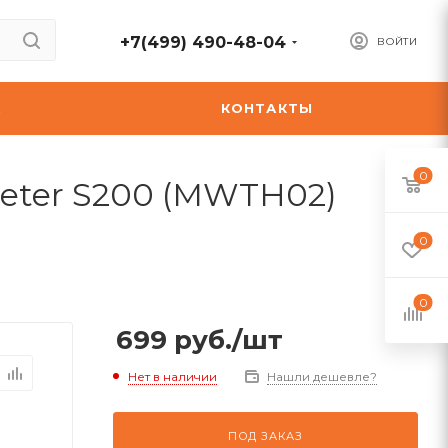
+7(499) 490-48-04
ВОЙТИ
А
КОНТАКТЫ
0
eter S200 (MWTH02)
0
0
699
руб.
/шт
Нет в наличии
Нашли дешевле?
ПОД ЗАКАЗ