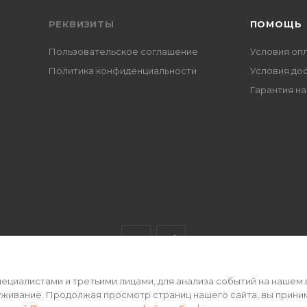
РЕКВИЗИТЫ
ПОМОЩЬ
Пользовательское соглашение
Условия оп
Политика конфиденциальности
Условия до
Гарантия на
циалистами и третьими лицами, для анализа событий на нашем 
ертой • 2026 г.
уживание. Продолжая просмотр страниц нашего сайта, вы прини