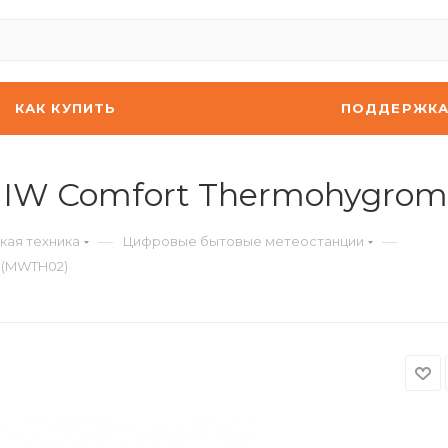
КАК КУПИТЬ
ПОДДЕРЖК
IIW Comfort Thermohygrom
—
—
кая техника
Цифровые бытовые метеостанции
 (MWTH02)