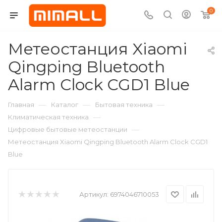
0
Метеостанция Xiaomi
Qingping Bluetooth
Alarm Clock CGD1 Blue
—
—
—
Главная
Каталог
Бытовая техника
—
Климатическая техника
—
Цифровые бытовые метеостанции
Метеостанция Xiaomi Qingping Bluetooth Alarm Clock CGD1
Blue
Артикул:
6974046710053