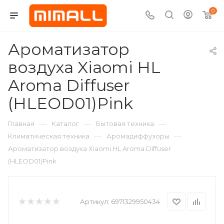
0
Ароматизатор
воздуха Xiaomi HL
Aroma Diffuser
(HLEOD01)Pink
—
—
—
Главная
Каталог
Бытовая техника
—
—
Климатическая техника
Аромадиффузоры
Ароматизатор воздуха Xiaomi HL Aroma Diffuser
(HLEOD01)Pink
Артикул:
6971329950434