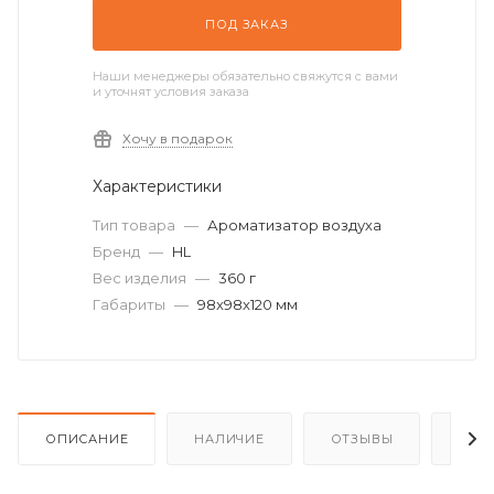
ПОД ЗАКАЗ
Наши менеджеры обязательно свяжутся с вами
и уточнят условия заказа
Хочу в подарок
Характеристики
Тип товара
—
Ароматизатор воздуха
Бренд
—
HL
Вес изделия
—
360 г
Габариты
—
98x98x120 мм
ОПИСАНИЕ
НАЛИЧИЕ
ОТЗЫВЫ
КАК