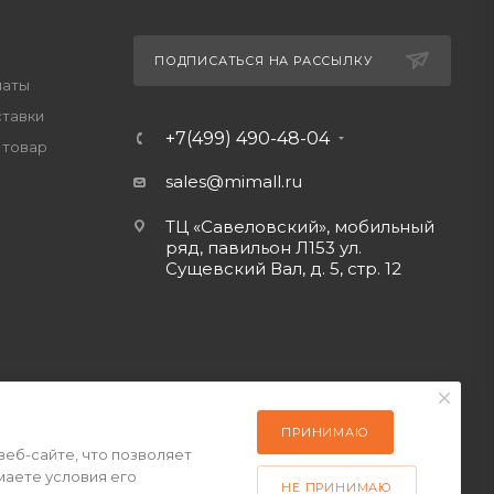
ПОДПИСАТЬСЯ НА РАССЫЛКУ
латы
ставки
+7(499) 490-48-04
 товар
sales@mimall.ru
ТЦ «Савеловский», мобильный
ряд, павильон Л153 ул.
Сущевский Вал, д. 5, стр. 12
ПРИНИМАЮ
веб-сайте, что позволяет
маете условия его
НЕ ПРИНИМАЮ