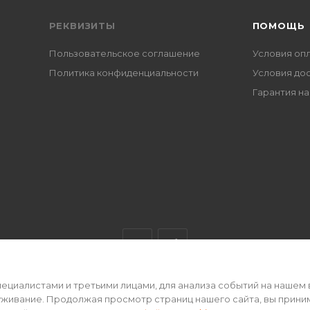
РЕКВИЗИТЫ
ПОМОЩЬ
Пользовательское соглашение
Условия оп
Политика конфиденциальности
Условия до
Гарантия на
циалистами и третьими лицами, для анализа событий на нашем 
ертой • 2026 г.
уживание. Продолжая просмотр страниц нашего сайта, вы прини