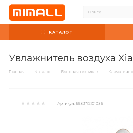
КАТАЛОГ
Увлажнитель воздуха Xia
—
—
—
Главная
Каталог
Бытовая техника
Климатичес
Артикул:
6933172101036