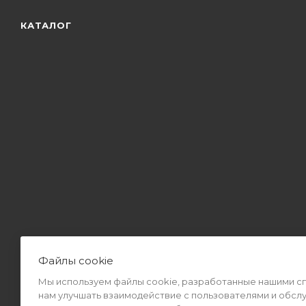
КАТАЛОГ
Файлы cookie
Мы используем файлы cookie, разработанные нашими спе
2026 © Интернет-магазин MiMall® • Не является публичной оф
нам улучшать взаимодействие с пользователями и обсл