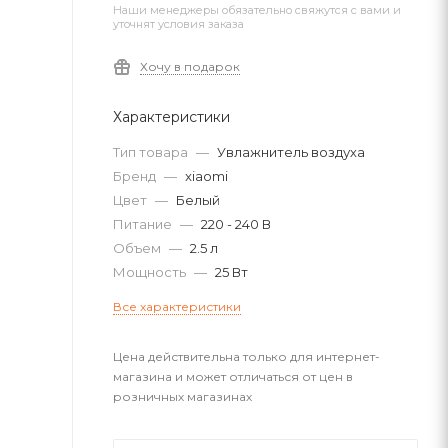
Наши менеджеры обязательно свяжутся с вами и
уточнят условия заказа
Хочу в подарок
Характеристики
Тип товара
—
Увлажнитель воздуха
Бренд
—
xiaomi
Цвет
—
Белый
Питание
—
220 - 240 В
Объем
—
2.5 л
Мощность
—
25 Вт
Все характеристики
Цена действительна только для интернет-
магазина и может отличаться от цен в
розничных магазинах