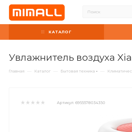
КАТАЛОГ
Увлажнитель воздуха Xi
—
—
—
Главная
Каталог
Бытовая техника
Климатичес
Артикул:
6955578034350