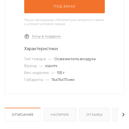
ПОД ЗАКАЗ
Наши менеджеры обязательно свяжутся с вами
и уточнят условия заказа
Хочу в подарок
Характеристики
Тип товара
—
Освежитель воздуха
Бренд
—
xiaomi
Вес изделия
—
155 г
Габариты
—
74х74х75 мм
ОПИСАНИЕ
НАЛИЧИЕ
ОТЗЫВЫ
КАК