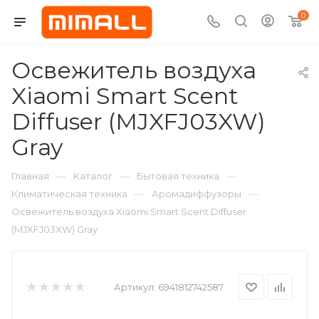
0
Освежитель воздуха
Xiaomi Smart Scent
Diffuser (MJXFJ03XW)
Gray
—
—
—
Главная
Каталог
Бытовая техника
—
—
Климатическая техника
Аромадиффузоры
Освежитель воздуха Xiaomi Smart Scent Diffuser
(MJXFJ03XW) Gray
Артикул:
6941812742587