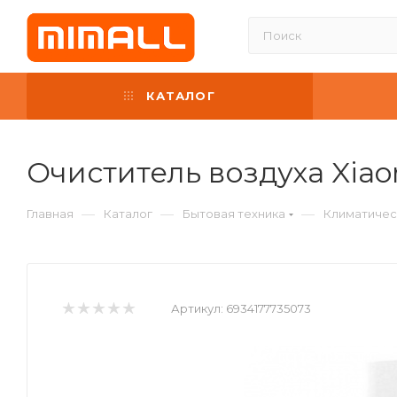
КАТАЛОГ
Очиститель воздуха Xiaomi
—
—
—
Главная
Каталог
Бытовая техника
Климатичес
Артикул:
6934177735073