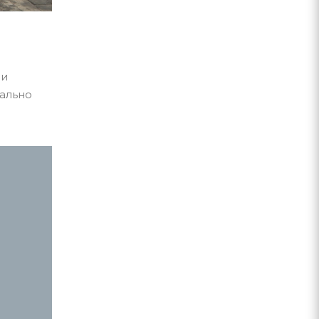
чи
мально