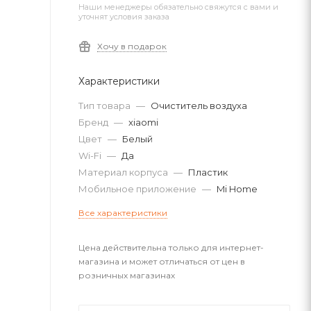
Наши менеджеры обязательно свяжутся с вами и
уточнят условия заказа
Хочу в подарок
Характеристики
Тип товара
—
Очиститель воздуха
Бренд
—
xiaomi
Цвет
—
Белый
Wi-Fi
—
Да
Материал корпуса
—
Пластик
Мобильное приложение
—
Mi Home
Все характеристики
Цена действительна только для интернет-
магазина и может отличаться от цен в
розничных магазинах