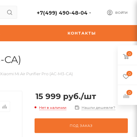
+7(499) 490-48-04
ВОЙТИ
А
КОНТАКТЫ
0
3-CA)
iaomi Mi Air Purifier Pro (AC-M3-CA)
0
0
15 999
руб.
/шт
Нет в наличии
Нашли дешевле?
ПОД ЗАКАЗ