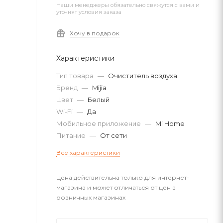
Наши менеджеры обязательно свяжутся с вами и
уточнят условия заказа
Хочу в подарок
Характеристики
Тип товара
—
Очиститель воздуха
Бренд
—
Mijia
Цвет
—
Белый
Wi-Fi
—
Да
Мобильное приложение
—
Mi Home
Питание
—
От сети
Все характеристики
Цена действительна только для интернет-
магазина и может отличаться от цен в
розничных магазинах