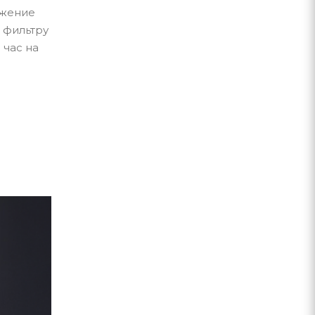
ожение
 фильтру
 час на