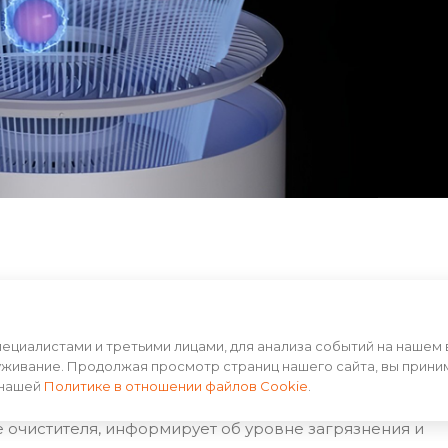
яет последовательно задерживать все типы загрязнени
тицы размером до 0,3 мкм.
циалистами и третьими лицами, для анализа событий на нашем 
уживание. Продолжая просмотр страниц нашего сайта, вы прини
 нашей
Политике в отношении файлов Cookie
.
 очистителя, информирует об уровне загрязнения и