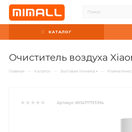
КАТАЛОГ
Очиститель воздуха Xiaomi
—
—
—
Главная
Каталог
Бытовая техника
Климатичес
Артикул:
6934177793394