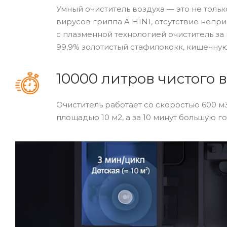
Умный очиститель воздуха — это не толь
вирусов гриппа A H1N1, отсутствие непри
с плазменной технологией очиститель за 
99,9% золотистый стафилококк, кишечную
10000 литров чистого 
Очиститель работает со скоростью 600 м3
площадью 10 м2, а за 10 минут большую г