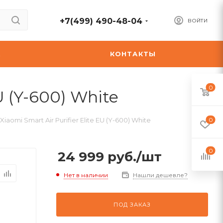
+7(499) 490-48-04
ВОЙТИ
А
КОНТАКТЫ
0
U (Y-600) White
aomi Smart Air Purifier Elite EU (Y-600) White
0
0
24 999
руб.
/шт
Нет в наличии
Нашли дешевле?
ПОД ЗАКАЗ