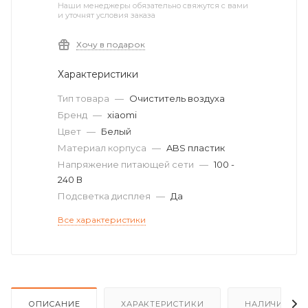
Наши менеджеры обязательно свяжутся с вами
и уточнят условия заказа
Хочу в подарок
Характеристики
Тип товара
—
Очиститель воздуха
Бренд
—
xiaomi
Цвет
—
Белый
Материал корпуса
—
ABS пластик
Напряжение питающей сети
—
100 -
240 В
Подсветка дисплея
—
Да
Все характеристики
ОПИСАНИЕ
ХАРАКТЕРИСТИКИ
НАЛИЧИЕ