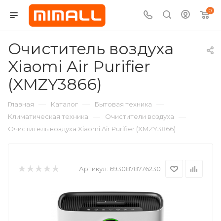
0
Очиститель воздуха
Xiaomi Air Purifier
(XMZY3866)
—
—
—
Главная
Каталог
Бытовая техника
—
—
Климатическая техника
Очистители воздуха
Очиститель воздуха Xiaomi Air Purifier (XMZY3866)
Артикул:
6930878776230