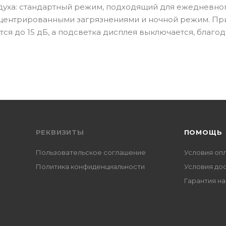
здуха: стандартный режим, подходящий для ежедневно
центрированными загрязнениями и ночной режим. Пр
я до 15 дБ, а подсветка дисплея выключается, благо
РЕКВИЗИТЫ
ПОМОЩЬ
Пользовательское соглашение
Условия оп
Политика конфиденциальности
Условия до
Гарантия на