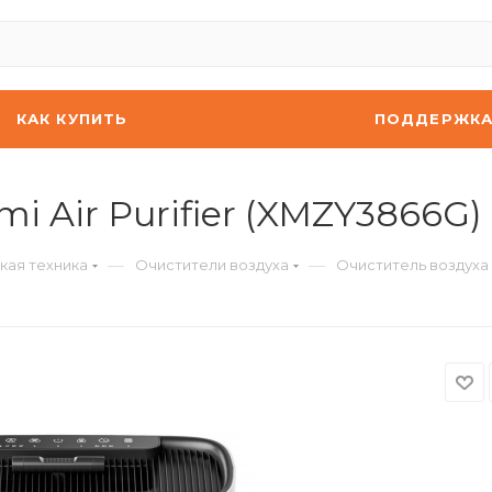
КАК КУПИТЬ
ПОДДЕРЖК
i Air Purifier (XMZY3866G)
—
—
кая техника
Очистители воздуха
Очиститель воздуха X