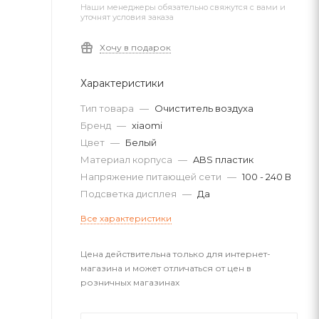
Наши менеджеры обязательно свяжутся с вами и
уточнят условия заказа
Хочу в подарок
Характеристики
Тип товара
—
Очиститель воздуха
Бренд
—
xiaomi
Цвет
—
Белый
Материал корпуса
—
ABS пластик
Напряжение питающей сети
—
100 - 240 В
Подсветка дисплея
—
Да
Все характеристики
Цена действительна только для интернет-
магазина и может отличаться от цен в
розничных магазинах