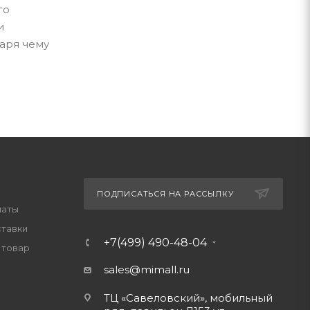
го
и
даря чему
ПОДПИСАТЬСЯ НА РАССЫЛКУ
латы
ставки
+7(499) 490-48-04
 товар
sales@mimall.ru
ТЦ «Савеловский», мобильный