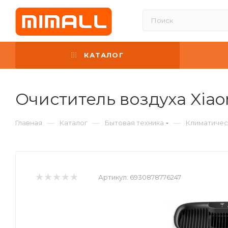
КАТАЛОГ
Очиститель воздуха Xiaom
—
—
—
Главная
Каталог
Бытовая техника
Климатичес
Артикул:
6930878776247