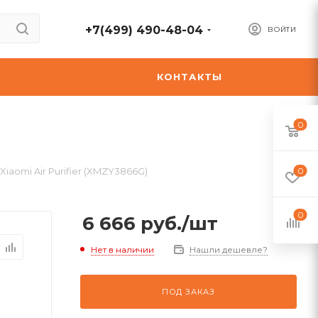
+7(499) 490-48-04
ВОЙТИ
А
КОНТАКТЫ
0
iaomi Air Purifier (XMZY3866G)
0
0
6 666
руб.
/шт
Нет в наличии
Нашли дешевле?
ПОД ЗАКАЗ