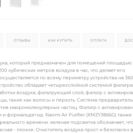
ОТЗЫВЫ
КАК КУПИТЬ
ОПЛАТА
ДОС
воздуха, который предназначен для помещений площадью 
00 кубических метров воздуха в час, что делает его
осуществляется по всему периметру устройства на 36
 Устройство обладает четырехслойной системой фильтра
аботки воздуха, фильтрующий слой, фильтр с активиро
цы, такие как волосы и перхоть. Система предварител
тив макромолекулярных частиц. Фильтр с активирова
 формальдегид. Xiaomi Air Purifier (XMZY3866G) также
еального времени: зеленая подсветка обозначает, чт
сная - плохое. Очиститель воздуха прост и безопасен 