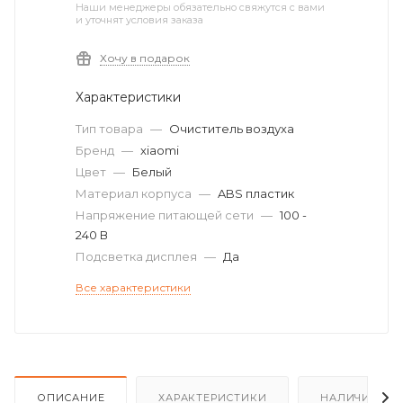
Наши менеджеры обязательно свяжутся с вами
и уточнят условия заказа
Хочу в подарок
Характеристики
Тип товара
—
Очиститель воздуха
Бренд
—
xiaomi
Цвет
—
Белый
Материал корпуса
—
ABS пластик
Напряжение питающей сети
—
100 -
240 В
Подсветка дисплея
—
Да
Все характеристики
ОПИСАНИЕ
ХАРАКТЕРИСТИКИ
НАЛИЧИЕ