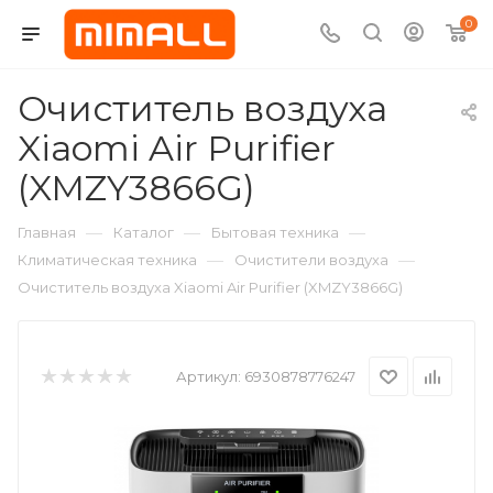
0
Очиститель воздуха
Xiaomi Air Purifier
(XMZY3866G)
—
—
—
Главная
Каталог
Бытовая техника
—
—
Климатическая техника
Очистители воздуха
Очиститель воздуха Xiaomi Air Purifier (XMZY3866G)
Артикул:
6930878776247