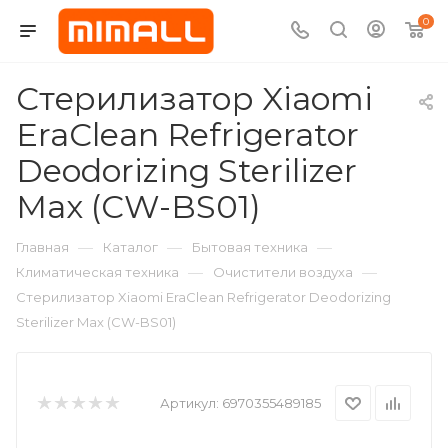
0
Стерилизатор Xiaomi
EraClean Refrigerator
Deodorizing Sterilizer
Max (CW-BS01)
—
—
—
Главная
Каталог
Бытовая техника
—
—
Климатическая техника
Очистители воздуха
Стерилизатор Xiaomi EraClean Refrigerator Deodorizing
Sterilizer Max (CW-BS01)
Артикул:
6970355489185