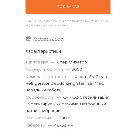
ПОД ЗАКАЗ
Наши менеджеры обязательно свяжутся с вами
и уточнят условия заказа
Хочу в подарок
Характеристики
Тип товара
—
Стерилизатор
Аккумулятор, мАч
—
3000
Комплект поставки
—
Xiaomi EraClean
Refrigerator Deodorizing Sterilizer Max,
Зарядный кабель
Особенности
—
O₃ + O2-Стерилизация
, 3 регулируемых режима, Встроенный
датчик вибрации
Вес изделия
—
180 г
Габариты
—
48x33 мм