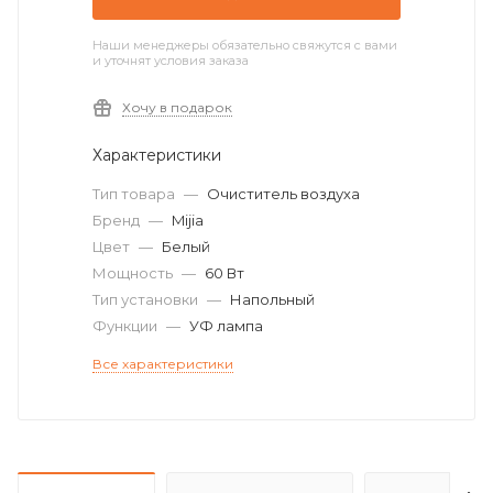
Наши менеджеры обязательно свяжутся с вами
и уточнят условия заказа
Хочу в подарок
Характеристики
Тип товара
—
Очиститель воздуха
Бренд
—
Mijia
Цвет
—
Белый
Мощность
—
60 Вт
Тип установки
—
Напольный
Функции
—
УФ лампа
Все характеристики