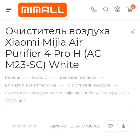
0
Очиститель воздуха
Xiaomi Mijia Air
Purifier 4 Pro H (AC-
M23-SC) White
—
—
—
Главная
Каталог
Бытовая техника
—
—
Климатическая техника
Очистители воздуха
Очиститель воздуха Xiaomi Mijia Air Purifier 4 Pro H (AC-M23-
SC) White
Артикул:
6934177788703