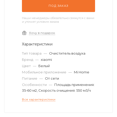
ПОД ЗАКАЗ
Наши менеджеры обязательно свяжутся с вами
и уточнят условия заказа
Хочу в подарок
Характеристики
Тип товара
—
Очиститель воздуха
Бренд
—
xiaomi
Цвет
—
Белый
Мобильное приложение
—
Mi Home
Питание
—
От сети
Особенности
—
Площадь применения:
35-60 м2, Скорость очищения: 550 м3/ч
Все характеристики