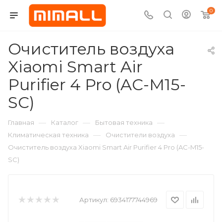
0
Очиститель воздуха
Xiaomi Smart Air
Purifier 4 Pro (AC-M15-
SC)
—
—
—
Главная
Каталог
Бытовая техника
—
—
Климатическая техника
Очистители воздуха
Очиститель воздуха Xiaomi Smart Air Purifier 4 Pro (AC-M15-
SC)
Артикул:
6934177744969