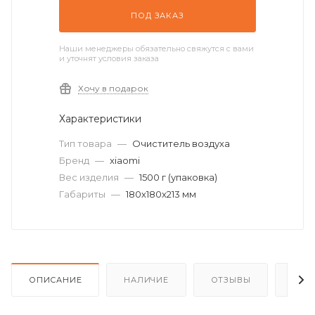
ПОД ЗАКАЗ
Наши менеджеры обязательно свяжутся с вами
и уточнят условия заказа
Хочу в подарок
Характеристики
Тип товара
—
Очиститель воздуха
Бренд
—
xiaomi
Вес изделия
—
1500 г (упаковка)
Габариты
—
180x180x213 мм
ОПИСАНИЕ
НАЛИЧИЕ
ОТЗЫВЫ
КАК