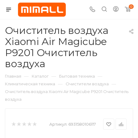
0
Очиститель воздуха
Xiaomi Air Magicube
P9201 Очиститель
воздуха
—
—
—
Главная
Каталог
Бытовая техника
—
—
Климатическая техника
Очистители воздуха
Очиститель воздуха Xiaomi Air Magicube P9201 Очиститель
воздуха
Артикул:
6931580106117