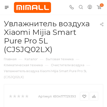
0
Увлажнитель воздуха
Xiaomi Mijia Smart
Pure Pro 5L
(CJSJQ02LX)
—
—
—
Главная
Каталог
Бытовая техника
—
—
Климатическая техника
Очистители воздуха
Увлажнитель воздуха Xiaomi Mijia Smart Pure Pro 5L
(CJSJQ02LX)
Артикул:
6934177729393