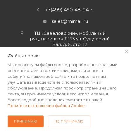
+7(499) 490-48-04
sales@mimall.ru
ТЦ «Савеловский», мобильный
ряд, павильон Л153 ул. Сущевский
Вал, д. 5, стр. 12
Файлы cookie
Мы используем файлы cookie, разработанные нашими
специалистами и третьими лицами, для анализа
событий на нашем веб-сайте, что позволяет нам
улучшать взаимодействие с пользователями и
обслуживание. Продолжая просмотр страниц нашего
сайта, вы принимаете условия его использования.
Более подробные сведения смотрите в нашей
Политике в отношении файлов Cookie
.
2026 © Интернет-магазин MiMall® • Не является публичной
офертой • 2026 г.
ПРИНИМАЮ
НЕ ПРИНИМАЮ