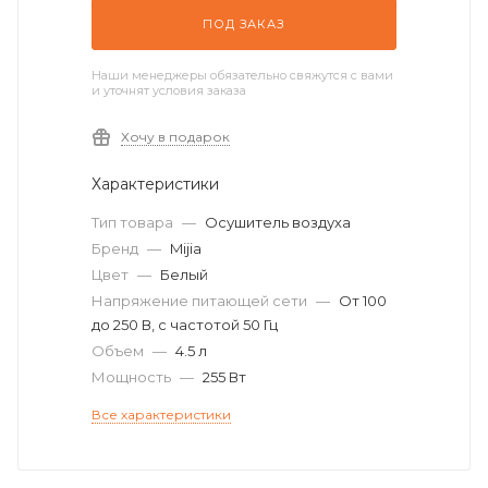
ПОД ЗАКАЗ
Наши менеджеры обязательно свяжутся с вами
и уточнят условия заказа
Хочу в подарок
Характеристики
Тип товара
—
Осушитель воздуха
Бренд
—
Mijia
Цвет
—
Белый
Напряжение питающей сети
—
От 100
до 250 В, с частотой 50 Гц
Объем
—
4.5 л
Мощность
—
255 Вт
Все характеристики