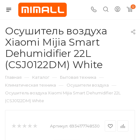
0
Осушитель воздуха
Xiaomi Mijia Smart
Dehumidifier 22L
(CSJ0122DM) White
—
—
—
Главная
Каталог
Бытовая техника
—
—
Климатическая техника
Осушители воздуха
Осушитель воздуха Xiaomi Mijia Smart Dehumidifier 22L
(CSJ0122DM) White
Артикул:
6934177748530