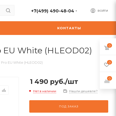
+7(499) 490-48-04
ВОЙТИ
А
КОНТАКТЫ
0
o EU White (HLEOD02)
 Pro EU White (HLEOD02)
0
0
1 490
руб.
/шт
Нет в наличии
Нашли дешевле?
ПОД ЗАКАЗ