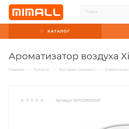
КАТАЛОГ
Ароматизатор воздуха Xi
—
—
—
Главная
Каталог
Бытовая техника
Климатичес
Артикул:
6971329950557