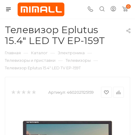
0
Телевизор Eplutus
15.4" LED TV EP-159T
—
—
—
Главная
Каталог
Электроника
—
—
Телевизоры и приставки
Телевизоры
Телевизор Eplutus 15.4" LED TV EP-159T
Артикул:
4602021125159