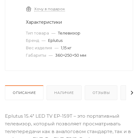
Хочу в подарок
Характеристики
Тип товара
—
Телевизор
Бренд
—
Eplutus
Вес изделия
—
1,15 кг
Габариты
—
360×250×50 мм
ОПИСАНИЕ
НАЛИЧИЕ
ОТЗЫВЫ
КАК
Eplutus 15.4" LED TV EP-159T – это портативный
телевизор, который позволяет просматривать
телепередачи как в аналоговом стандарте, так и в