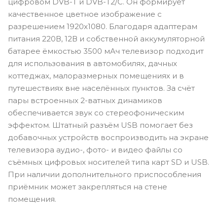
цифровом DVB-T и DVB-T2/C. Он формирует
качественное цветное изображение с
разрешением 1920х1080. Благодаря адаптерам
питания 220В, 12В и собственной аккумуляторной
батарее ёмкостью 3500 мАч телевизор подходит
для использования в автомобилях, дачных
коттеджах, малоразмерных помещениях и в
путешествиях вне населённых пунктов. За счёт
пары встроенных 2-ватных динамиков
обеспечивается звук со стереофоническим
эффектом. Штатный разъём USB помогает без
добавочных устройств воспроизводить на экране
телевизора аудио-, фото- и видео файлы со
съёмных цифровых носителей типа карт SD и USB.
При наличии дополнительного приспособления
приёмник может закрепляться на стене
помещения.