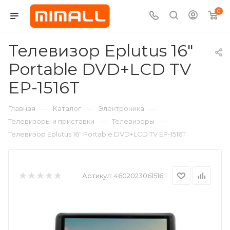
0
Телевизор Eplutus 16"
Portable DVD+LCD TV
EP-1516T
—
—
—
Главная
Каталог
Электроника
—
—
Телевизоры и приставки
Телевизоры
Телевизор Eplutus 16" Portable DVD+LCD TV EP-1516T
Артикул:
4602023061516