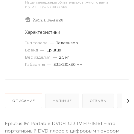
Наши менеджеры обязательно свяжутся с вами
и уточнят условия заказа
Хочу в подарок
Характеристики
Тип товара
—
Телевизор
Бренд
—
Eplutus
Вес изделия
—
2.5 кг
Габариты
—
335х210х30 мм
ОПИСАНИЕ
НАЛИЧИЕ
ОТЗЫВЫ
КАК
Eplutus 16" Portable DVD+LCD TV EP-1516T – это
портативный DVD плеер с цифровым тюнером