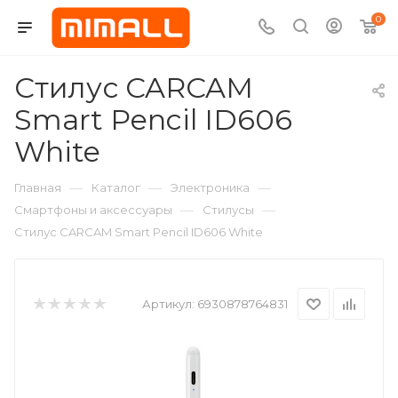
0
Стилус CARCAM
Smart Pencil ID606
White
—
—
—
Главная
Каталог
Электроника
—
—
Смартфоны и аксессуары
Стилусы
Стилус CARCAM Smart Pencil ID606 White
Артикул:
6930878764831