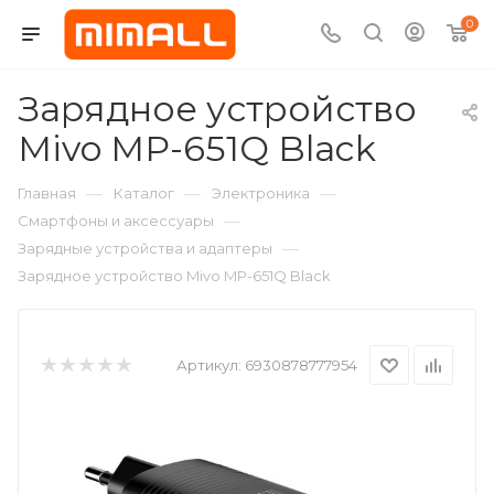
0
Зарядное устройство
Mivo MP-651Q Black
—
—
—
Главная
Каталог
Электроника
—
Смартфоны и аксессуары
—
Зарядные устройства и адаптеры
Зарядное устройство Mivo MP-651Q Black
Артикул:
6930878777954