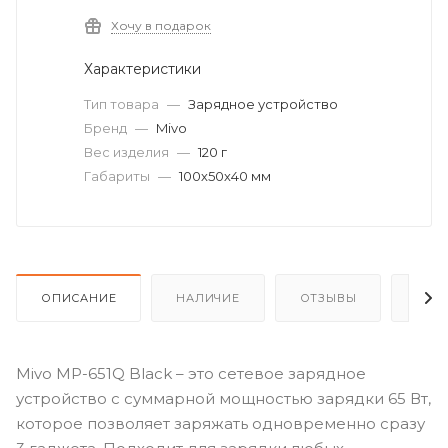
Хочу в подарок
Характеристики
Тип товара
—
Зарядное устройство
Бренд
—
Mivo
Вес изделия
—
120 г
Габариты
—
100х50х40 мм
ОПИСАНИЕ
НАЛИЧИЕ
ОТЗЫВЫ
КАК
Mivo MP-651Q Black – это сетевое зарядное
устройство с суммарной мощностью зарядки 65 Вт,
которое позволяет заряжать одновременно сразу