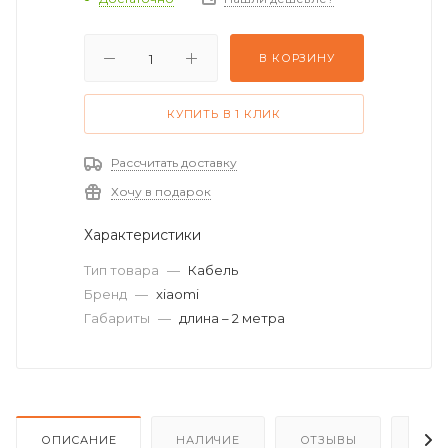
В КОРЗИНУ
КУПИТЬ В 1 КЛИК
Рассчитать доставку
Хочу в подарок
Характеристики
Тип товара
—
Кабель
Бренд
—
xiaomi
Габариты
—
длина – 2 метра
ОПИСАНИЕ
НАЛИЧИЕ
ОТЗЫВЫ
КАК