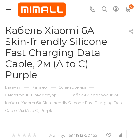
0
Кабель Xiaomi 6A
Skin-friendly Silicone
Fast Charging Data
Cable, 2м (A to C)
Purple
—
—
—
Главная
Каталог
Электроника
—
—
Смартфоны и аксессуары
Кабели и переходники
Кабель Xiaomi 6A Skin-friendly Silicone Fast Charging Data
Cable, 2м (A to C) Purple
Артикул:
6941812720455