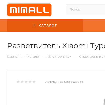
КАТАЛОГ
Разветвитель Xiaomi Type
—
—
—
Главная
Каталог
Электроника
Смартфоны и а
Артикул:
6932554422066