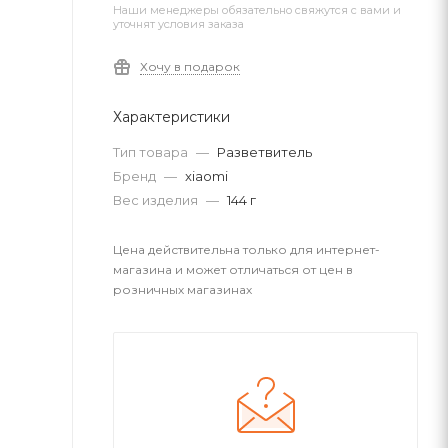
Наши менеджеры обязательно свяжутся с вами и
уточнят условия заказа
Хочу в подарок
Характеристики
Тип товара
—
Разветвитель
Бренд
—
xiaomi
Вес изделия
—
144 г
Цена действительна только для интернет-
магазина и может отличаться от цен в
розничных магазинах