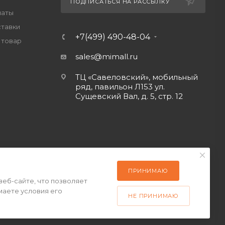
ПОДПИСАТЬСЯ НА РАССЫЛКУ
латы
ставки
+7(499) 490-48-04
 товар
sales@mimall.ru
ТЦ «Савеловский», мобильный
ряд, павильон Л153 ул.
Сущевский Вал, д. 5, стр. 12
ПРИНИМАЮ
веб-сайте, что позволяет
маете условия его
НЕ ПРИНИМАЮ