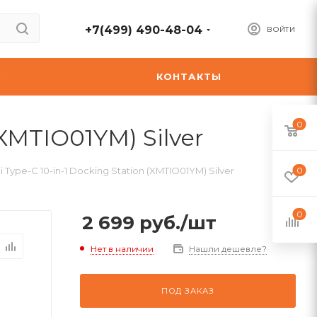
+7(499) 490-48-04
ВОЙТИ
А
КОНТАКТЫ
0
(XMTIO01YM) Silver
Type-C 10-in-1 Docking Station (XMTIO01YM) Silver
0
0
2 699
руб.
/шт
Нет в наличии
Нашли дешевле?
ПОД ЗАКАЗ