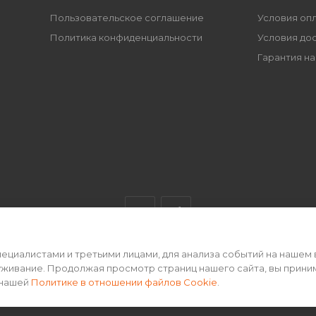
Пользовательское соглашение
Условия оп
Политика конфиденциальности
Условия до
Гарантия на
циалистами и третьими лицами, для анализа событий на нашем 
ертой • 2026 г.
уживание. Продолжая просмотр страниц нашего сайта, вы прини
 нашей
Политике в отношении файлов Cookie
.