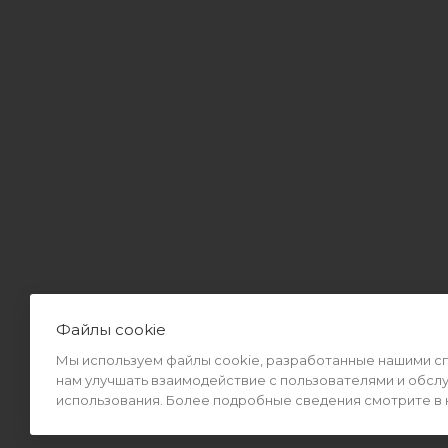
Файлы cookie
Мы используем файлы cookie, разработанные нашими спе
2026 © Интернет-магазин MiMall® • Не является публичной оф
нам улучшать взаимодействие с пользователями и обсл
использования. Более подробные сведения смотрите в