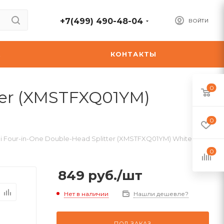
+7(499) 490-48-04
ВОЙТИ
А
КОНТАКТЫ
0
ter (XMSTFXQ01YM)
0
 Four-in-One Double-Head Splitter (XMSTFXQ01YM) White
0
849
руб.
/шт
Нет в наличии
Нашли дешевле?
ПОД ЗАКАЗ