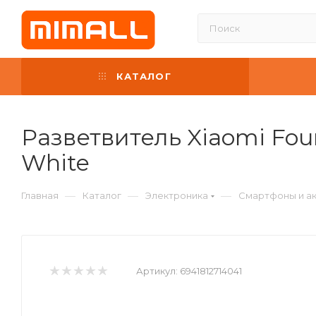
КАТАЛОГ
Разветвитель Xiaomi Fou
White
—
—
—
Главная
Каталог
Электроника
Смартфоны и а
Артикул:
6941812714041