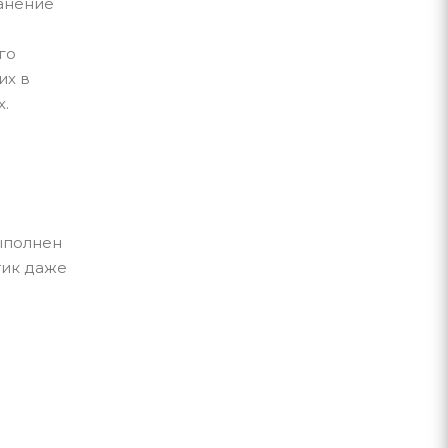
анение
го
их в
х.
ыполнен
тик даже