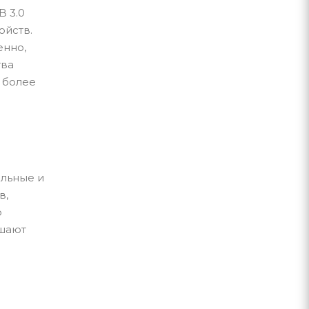
B 3.0
ойств.
енно,
тва
 более
ильные и
в,
о
ышают