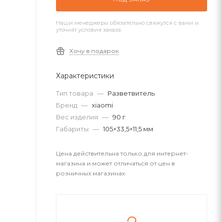
Наши менеджеры обязательно свяжутся с вами и
уточнят условия заказа
Хочу в подарок
Характеристики
Тип товара
—
Разветвитель
Бренд
—
xiaomi
Вес изделия
—
90 г
Габариты
—
105×33,5×11,5 мм
Цена действительна только для интернет-
магазина и может отличаться от цен в
розничных магазинах