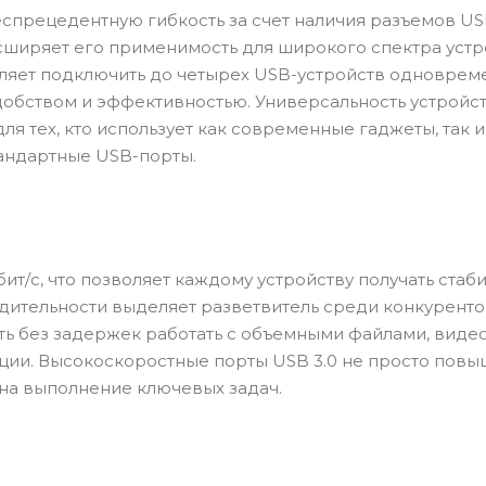
спрецедентную гибкость за счет наличия разъемов US
асширяет его применимость для широкого спектра устр
ляет подключить до четырех USB-устройств одноврем
обством и эффективностью. Универсальность устройс
я тех, кто использует как современные гаджеты, так и
андартные USB-порты.
ит/с, что позволяет каждому устройству получать стаб
дительности выделяет разветвитель среди конкуренто
ь без задержек работать с объемными файлами, виде
ции. Высокоскоростные порты USB 3.0 не просто пов
 на выполнение ключевых задач.