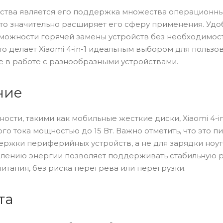
ства является его поддержка множества операционны
 что значительно расширяет его сферу применения. Удо
зможности горячей замены устройств без необходимос
о делает Xiaomi 4-in-1 идеальным выбором для пользов
е в работе с разнообразными устройствами.
ние
сти, такими как мобильные жесткие диски, Xiaomi 4-in
о тока мощностью до 15 Вт. Важно отметить, что это п
ржки периферийных устройств, а не для зарядки ноу
елению энергии позволяет поддерживать стабильную 
итания, без риска перегрева или перегрузки.
та