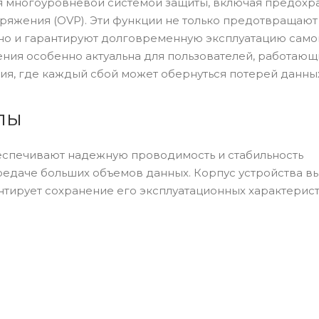
ся многоуровневой системой защиты, включая предохр
апряжения (OVP). Эти функции не только предотвращают
но и гарантируют долговременную эксплуатацию само
ения особенно актуальна для пользователей, работающ
ия, где каждый сбой может обернуться потерей данны
лы
еспечивают надежную проводимость и стабильность
редаче больших объемов данных. Корпус устройства в
антирует сохранение его эксплуатационных характерис