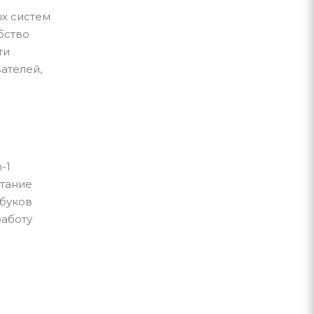
х систем
бство
ти
ателей,
-1
итание
тбуков
работу