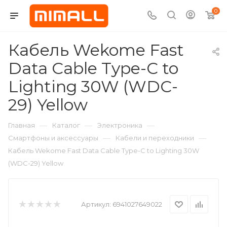
0
Кабель Wekome Fast
Data Cable Type-C to
Lighting 30W (WDC-
29) Yellow
—
—
—
Главная
Каталог
Электроника
—
—
Смартфоны и аксессуары
Кабели и переходники
Кабель Wekome Fast Data Cable Type-C to Lighting 30W
(WDC-29) Yellow
Артикул:
6941027649022