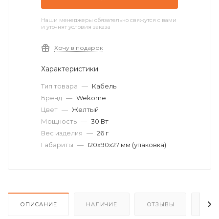
Наши менеджеры обязательно свяжутся с вами
и уточнят условия заказа
Хочу в подарок
Характеристики
Тип товара
—
Кабель
Бренд
—
Wekome
Цвет
—
Желтый
Мощность
—
30 Вт
Вес изделия
—
26 г
Габариты
—
120х90х27 мм (упаковка)
ОПИСАНИЕ
НАЛИЧИЕ
ОТЗЫВЫ
КАК