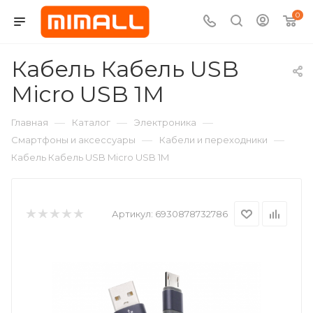
0
Кабель Кабель USB
Micro USB 1M
—
—
—
Главная
Каталог
Электроника
—
—
Смартфоны и аксессуары
Кабели и переходники
Кабель Кабель USB Micro USB 1M
Артикул:
6930878732786