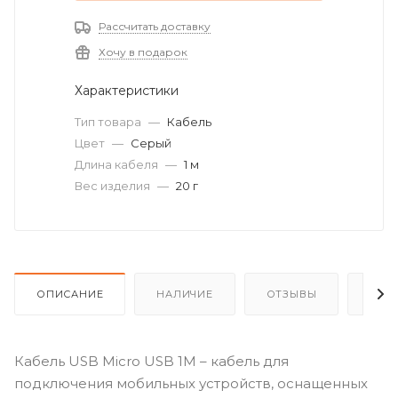
Рассчитать доставку
Хочу в подарок
Характеристики
Тип товара
—
Кабель
Цвет
—
Серый
Длина кабеля
—
1 м
Вес изделия
—
20 г
ОПИСАНИЕ
НАЛИЧИЕ
ОТЗЫВЫ
КАК
Кабель USB Micro USB 1M – кабель для
подключения мобильных устройств, оснащенных