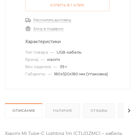
КУПИТЬ В 1 КЛИК
Рассчитать доставку
Хочу в подарок
Характеристики
Тип товара
—
USB-кабель
Бренд
—
xiaomi
Вес изделия
—
39 г
Габариты
—
180x520x180 мм (Упаковка)
ОПИСАНИЕ
НАЛИЧИЕ
ОТЗЫВЫ
КАК
Xiaomi Mi Type-C Lighting 1m (CTL01ZMC) – кабель