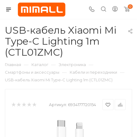
0
USB-кабель Xiaomi Mi
Type-C Lighting 1m
(CTL01ZMC)
—
—
—
Главная
Каталог
Электроника
—
—
Смартфоны и аксессуары
Кабели и переходники
USB-кабель Xiaomi Mi Type-C Lighting 1m (CTL01ZMC)
Артикул:
6934177720154