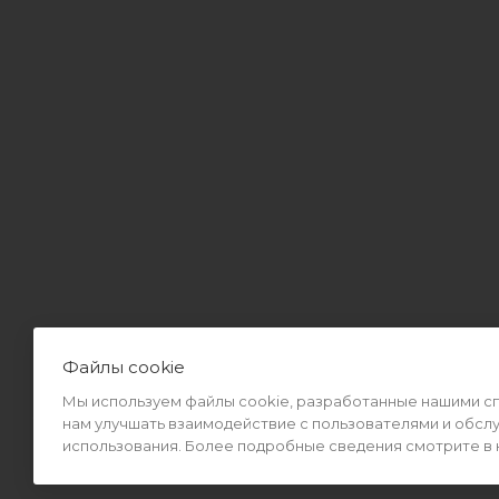
Файлы cookie
Мы используем файлы cookie, разработанные нашими спе
2026 © Интернет-магазин MiMall® • Не является публичной оф
нам улучшать взаимодействие с пользователями и обсл
использования. Более подробные сведения смотрите в