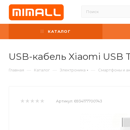
КАТАЛОГ
USB-кабель Xiaomi USB T
—
—
—
Главная
Каталог
Электроника
Смартфоны и а
Артикул:
6934177700743