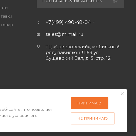
ПОДПИСАТЬСЯ НА РАССЫЛКУ
латы
ставки
+7(499) 490-48-04
 товар
sales@mimall.ru
ТЦ «Савеловский», мобильный
ряд, павильон Л153 ул.
Сущевский Вал, д. 5, стр. 12
ПРИНИМАЮ
веб-сайте, что позволяет
маете условия его
НЕ ПРИНИМАЮ