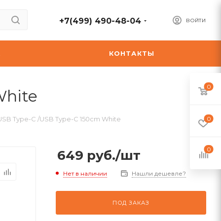
+7(499) 490-48-04
ВОЙТИ
А
КОНТАКТЫ
0
White
USB Type-C /USB Type-C 150cm White
0
0
649
руб.
/шт
Нет в наличии
Нашли дешевле?
ПОД ЗАКАЗ