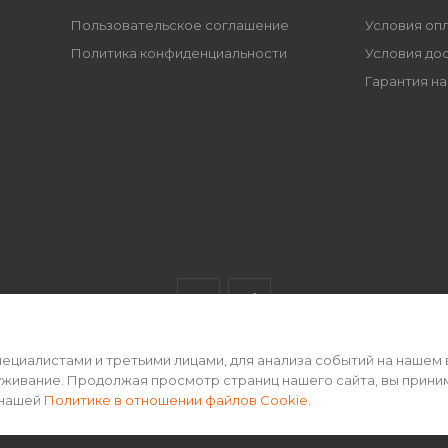
Пользовательское соглашение
Условия оп
Политика конфиденциальности
Условия до
Гарантия на
циалистами и третьими лицами, для анализа событий на нашем 
ертой • 2026 г.
уживание. Продолжая просмотр страниц нашего сайта, вы прини
 нашей
Политике в отношении файлов Cookie
.