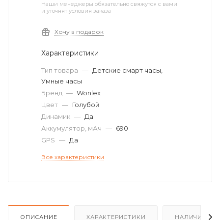
Наши менеджеры обязательно свяжутся с вами
и уточнят условия заказа
Хочу в подарок
Характеристики
Тип товара
—
Детские смарт часы,
Умные часы
Бренд
—
Wonlex
Цвет
—
Голубой
Динамик
—
Да
Аккумулятор, мАч
—
690
GPS
—
Да
Все характеристики
ОПИСАНИЕ
ХАРАКТЕРИСТИКИ
НАЛИЧИЕ