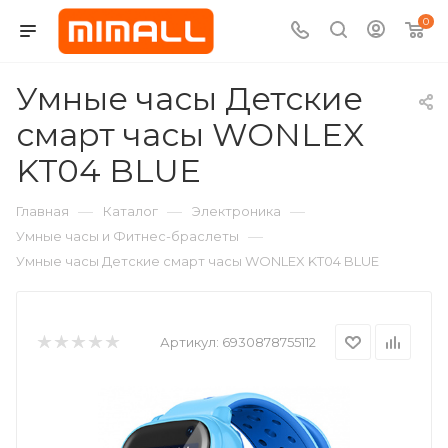
0
Умные часы Детские
смарт часы WONLEX
KT04 BLUE
—
—
—
Главная
Каталог
Электроника
—
Умные часы и Фитнес-браслеты
Умные часы Детские смарт часы WONLEX KT04 BLUE
Артикул:
6930878755112