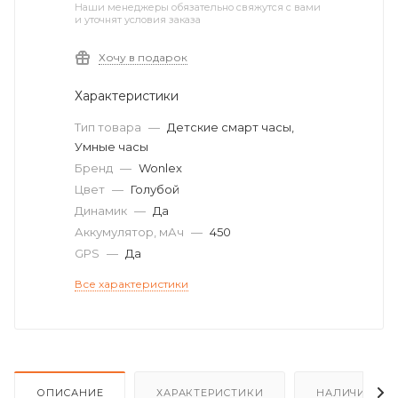
Наши менеджеры обязательно свяжутся с вами
и уточнят условия заказа
Хочу в подарок
Характеристики
Тип товара
—
Детские смарт часы,
Умные часы
Бренд
—
Wonlex
Цвет
—
Голубой
Динамик
—
Да
Аккумулятор, мАч
—
450
GPS
—
Да
Все характеристики
ОПИСАНИЕ
ХАРАКТЕРИСТИКИ
НАЛИЧИЕ