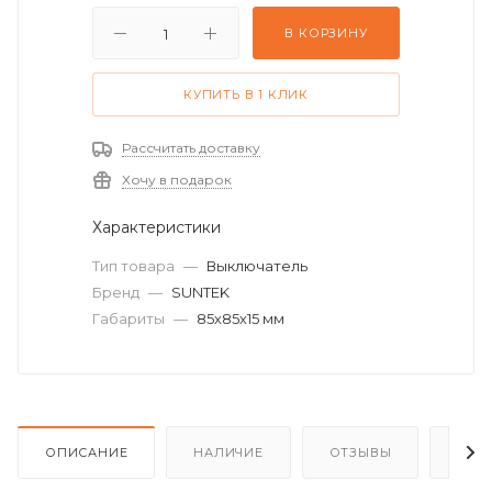
В КОРЗИНУ
КУПИТЬ В 1 КЛИК
Рассчитать доставку
Хочу в подарок
Характеристики
Тип товара
—
Выключатель
Бренд
—
SUNTEK
Габариты
—
85х85х15 мм
ОПИСАНИЕ
НАЛИЧИЕ
ОТЗЫВЫ
КАК