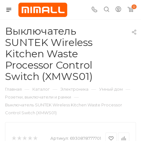
0
Выключатель
SUNTEK Wireless
Kitchen Waste
Processor Control
Switch (XMWS01)
—
—
—
—
Главная
Каталог
Электроника
Умный дом
—
Розетки, выключатели и рамки
Выключатель SUNTEK Wireless Kitchen Waste Processor
Control Switch (XMWS01)
Артикул:
6930878777701