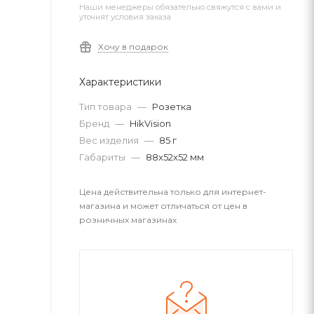
Наши менеджеры обязательно свяжутся с вами и
уточнят условия заказа
Хочу в подарок
Характеристики
Тип товара
—
Розетка
Бренд
—
HikVision
Вес изделия
—
85 г
Габариты
—
88x52x52 мм
Цена действительна только для интернет-
магазина и может отличаться от цен в
розничных магазинах