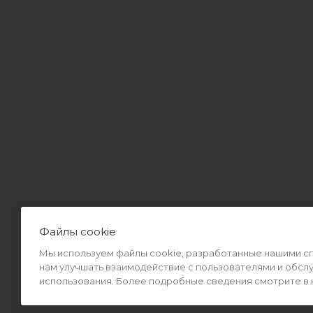
Файлы cookie
Мы используем файлы cookie, разработанные нашими спе
2026 © Интернет-магазин MiMall® • Не является публичной оф
нам улучшать взаимодействие с пользователями и обсл
использования. Более подробные сведения смотрите в