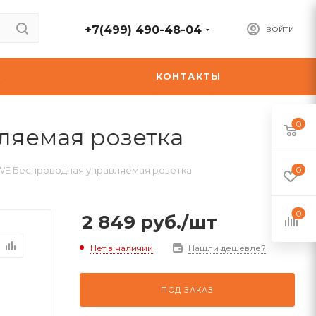
+7(499) 490-48-04
ВОЙТИ
А
КОНТАКТЫ
0
вляемая розетка
1-WE Беспроводная управляемая розетка
0
0
2 849
руб.
/шт
Нет в наличии
Нашли дешевле?
ПОД ЗАКАЗ