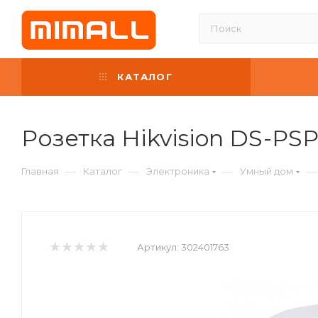
КАТАЛОГ
Розетка Hikvision DS-P
—
—
—
—
Главная
Каталог
Электроника
Умный дом
Артикул:
302401763