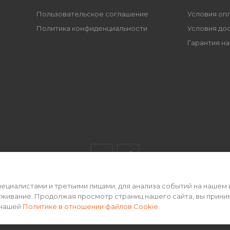
Пользовательское соглашение
Условия оп
Политика конфиденциальности
Условия до
Гарантия на
циалистами и третьими лицами, для анализа событий на нашем 
ертой • 2026 г.
уживание. Продолжая просмотр страниц нашего сайта, вы прини
 нашей
Политике в отношении файлов Cookie
.