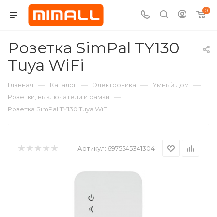
0
Розетка SimPal TY130
Tuya WiFi
—
—
—
—
Главная
Каталог
Электроника
Умный дом
—
Розетки, выключатели и рамки
Розетка SimPal TY130 Tuya WiFi
Артикул:
6975545341304