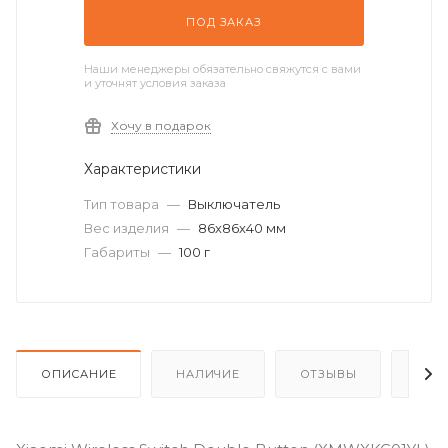
ПОД ЗАКАЗ
Наши менеджеры обязательно свяжутся с вами
и уточнят условия заказа
Хочу в подарок
Характеристики
Тип товара
—
Выключатель
Вес изделия
—
86х86х40 мм
Габариты
—
100 г
ОПИСАНИЕ
НАЛИЧИЕ
ОТЗЫВЫ
КАК