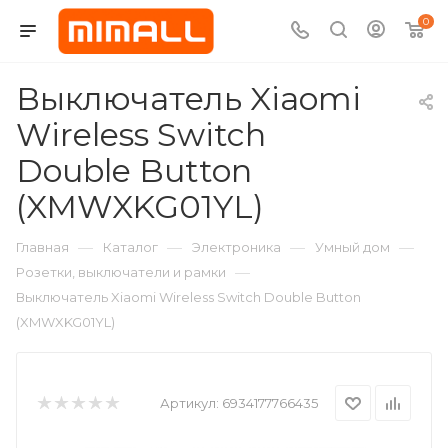
0
Выключатель Xiaomi
Wireless Switch
Double Button
(XMWXKG01YL)
—
—
—
—
Главная
Каталог
Электроника
Умный дом
—
Розетки, выключатели и рамки
Выключатель Xiaomi Wireless Switch Double Button
(XMWXKG01YL)
Артикул:
6934177766435