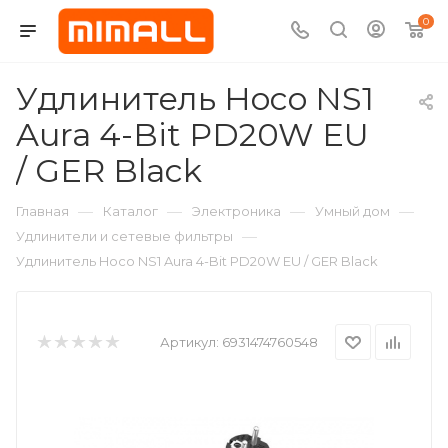
0
Удлинитель Hoco NS1
Aura 4-Bit PD20W EU
/ GER Black
—
—
—
—
Главная
Каталог
Электроника
Умный дом
—
Удлинители и сетевые фильтры
Удлинитель Hoco NS1 Aura 4-Bit PD20W EU / GER Black
Артикул:
6931474760548