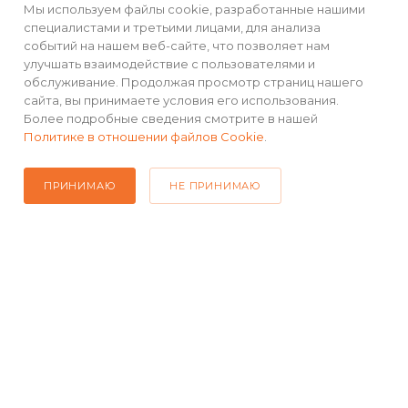
РЕКВИЗИТЫ
Мы используем файлы cookie, разработанные нашими
специалистами и третьими лицами, для анализа
событий на нашем веб-сайте, что позволяет нам
ПОМОЩЬ
улучшать взаимодействие с пользователями и
обслуживание. Продолжая просмотр страниц нашего
сайта, вы принимаете условия его использования.
Более подробные сведения смотрите в нашей
ПОДПИСАТЬСЯ НА РАССЫЛКУ
Политике в отношении файлов Cookie
.
ПРИНИМАЮ
НЕ ПРИНИМАЮ
+7(499) 490-48-04
sales@mimall.ru
ТЦ «Савеловский», мобильный
ряд, павильон Л153 ул. Сущевский
Вал, д. 5, стр. 12