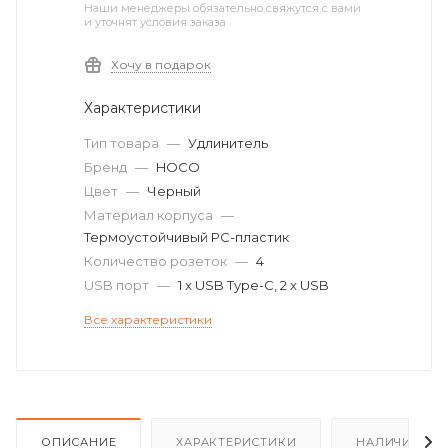
Наши менеджеры обязательно свяжутся с вами
и уточнят условия заказа
Хочу в подарок
Характеристики
Тип товара
—
Удлинитель
Бренд
—
HOCO
Цвет
—
Черный
Материал корпуса
—
Термоустойчивый PC-пластик
Количество розеток
—
4
USB порт
—
1 x USB Type-C, 2 x USB
Все характеристики
ОПИСАНИЕ
ХАРАКТЕРИСТИКИ
НАЛИЧИЕ