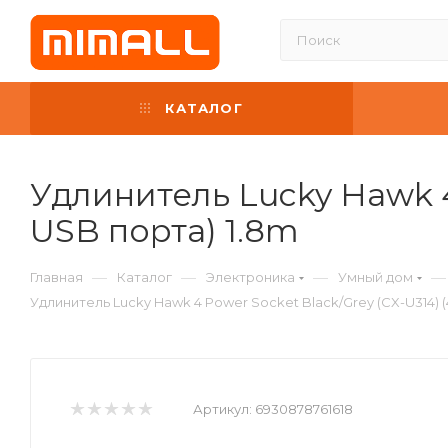
КАТАЛОГ
Удлинитель Lucky Hawk 4 
USB порта) 1.8m
—
—
—
—
Главная
Каталог
Электроника
Умный дом
Удлинитель Lucky Hawk 4 Power Socket Black/Grey (CX-U314) (
Артикул:
6930878761618