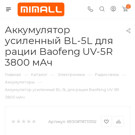
0
Аккумулятор
усиленный BL-5L для
рации Baofeng UV-5R
3800 мАч
—
—
—
—
Главная
Каталог
Электроника
Радиосвязь
—
Аккумуляторы
Аккумулятор усиленный BL-5L для рации Baofeng UV-5R
3800 мАч
Артикул:
6930878735152