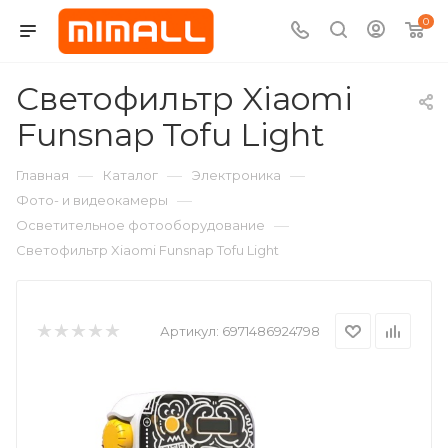
0
Светофильтр Xiaomi
Funsnap Tofu Light
—
—
—
Главная
Каталог
Электроника
—
Фото- и видеокамеры
—
Осветительное фотооборудование
Светофильтр Xiaomi Funsnap Tofu Light
Артикул:
6971486924798