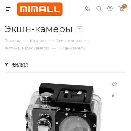
0
Экшн-камеры
11
—
—
—
Главная
Каталог
Электроника
—
Фото- и видеокамеры
Экшн-камеры
ФИЛЬТР