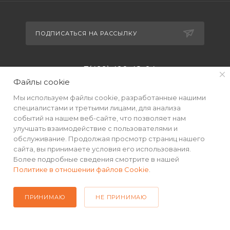
ПОДПИСАТЬСЯ НА РАССЫЛКУ
+7(499) 490-48-04
Файлы cookie
sales@mimall.ru
Мы используем файлы cookie, разработанные нашими
специалистами и третьими лицами, для анализа
ТЦ «Савеловский», мобильный
событий на нашем веб-сайте, что позволяет нам
ряд, павильон Л153 ул. Сущевский
улучшать взаимодействие с пользователями и
Вал, д. 5, стр. 12
обслуживание. Продолжая просмотр страниц нашего
сайта, вы принимаете условия его использования.
Более подробные сведения смотрите в нашей
Политике в отношении файлов Cookie
.
ПРИНИМАЮ
НЕ ПРИНИМАЮ