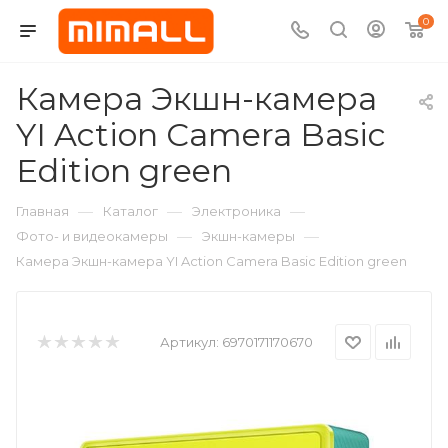
0
Камера Экшн-камера
YI Action Camera Basic
Edition green
—
—
—
Главная
Каталог
Электроника
—
—
Фото- и видеокамеры
Экшн-камеры
Камера Экшн-камера YI Action Camera Basic Edition green
Артикул:
6970171170670